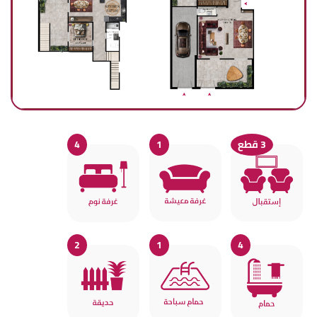
4
3 قطع
1
2
1
4