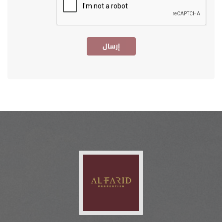
إرسال