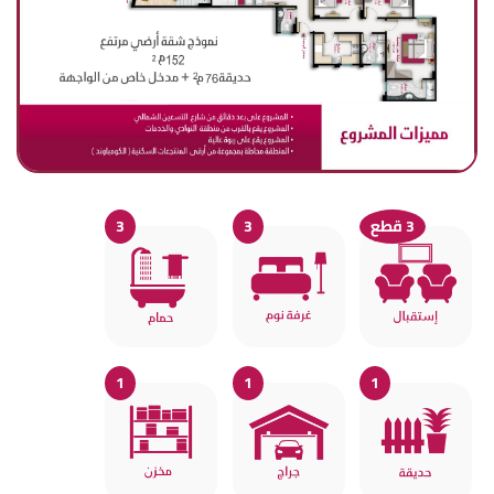
3
3
3 قطع
1
1
1